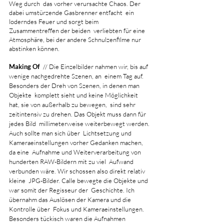
Weg durch  das vorher verursachte Chaos. Der 
dabei umstürzende Gasbrenner entfacht  ein 
loderndes Feuer und sorgt beim 
Zusammentreffen der beiden  verliebten für eine 
Atmosphäre, bei der andere Schnulzenfilme nur  
abstinken können.
Making Of
  // Die Einzelbilder nahmen wir, bis auf 
wenige nachgedrehte Szenen, an  einem Tag auf. 
Besonders der Dreh von Szenen, in denen man 
Objekte  komplett sieht und keine Möglichkeit 
hat, sie von außerhalb zu bewegen,  sind sehr 
zeitintensiv zu drehen. Das Objekt muss dann für 
jedes Bild  millimeterweise weiterbewegt werden. 
Auch sollte man sich über  Lichtsetzung und 
Kameraeinstellungen vorher Gedanken machen, 
da eine  Aufnahme und Weiterverarbeitung von 
hunderten RAW-Bildern mit zu viel  Aufwand 
verbunden wäre. Wir schossen also direkt relativ 
kleine  JPG-Bilder. Calle bewegte die Objekte und 
war somit der Regisseur der  Geschichte. Ich 
übernahm das Auslösen der Kamera und die 
Kontrolle über  Fokus und Kameraeinstellungen. 
Besonders tückisch waren die Aufnahmen  