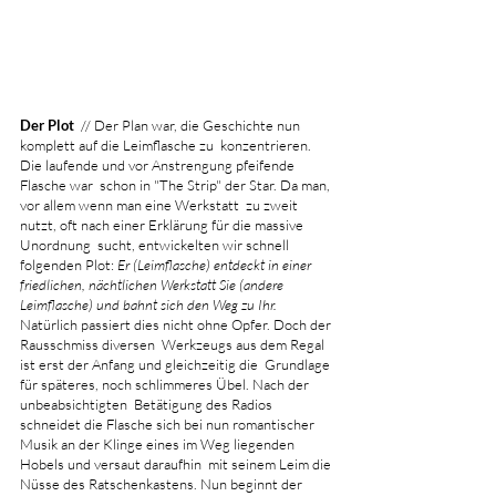
Der Plot
  // Der Plan war, die Geschichte nun 
komplett auf die Leimflasche zu  konzentrieren. 
Die laufende und vor Anstrengung pfeifende 
Flasche war  schon in "The Strip" der Star. Da man, 
vor allem wenn man eine Werkstatt  zu zweit 
nutzt, oft nach einer Erklärung für die massive 
Unordnung  sucht, entwickelten wir schnell 
folgenden Plot: 
Er (Leimflasche) entdeckt in einer 
friedlichen, nächtlichen Werkstatt Sie (andere 
Leimflasche) und bahnt sich den Weg zu Ihr.
Natürlich passiert dies nicht ohne Opfer. Doch der 
Rausschmiss diversen  Werkzeugs aus dem Regal 
ist erst der Anfang und gleichzeitig die  Grundlage 
für späteres, noch schlimmeres Übel. Nach der 
unbeabsichtigten  Betätigung des Radios 
schneidet die Flasche sich bei nun romantischer  
Musik an der Klinge eines im Weg liegenden 
Hobels und versaut daraufhin  mit seinem Leim die 
Nüsse des Ratschenkastens. Nun beginnt der 