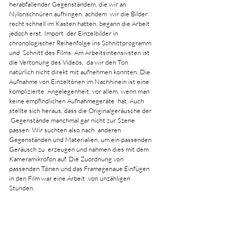
herabfallender Gegenständem, die wir an 
Nylonschnüren aufhingen. achdem  wir die Bilder 
recht schnell im Kasten hatten, begann die Arbeit 
jedoch erst. Import  der Einzelbilder in 
chronologischer Reihenfolge ins Schnittprogramm 
und  Schnitt des Films. Am Arbeitsintensivsten ist 
die Vertonung des Videos,  da wir den Ton 
natürlich nicht direkt mit aufnehmen konnten. Die  
Aufnahme von Einzeltönen im Nachhinein ist eine 
komplizierte  Angelegenheit, vor allem, wenn man 
keine empfindlichen Aufnahmegeräte  hat. Auch 
stellte sich heraus, dass die Originalgeräusche der 
 Gegenstände manchmal gar nicht zur Szene 
passen. Wir suchten also nach  anderen 
Gegenständen und Materialien, um ein passenden 
Geräusch zu  erzeugen und nahmen dies mit dem 
Kameramikrofon auf. Die Zuordnung von  
passenden Tönen und das Framegenaue Einfügen 
in den Film war eine Arbeit  von unzähligen 
Stunden. 