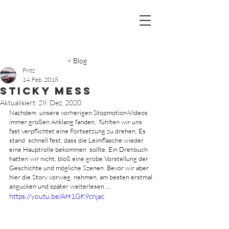
< Blog
Fritz
14. Feb. 2018
Sticky Mess
Aktualisiert:
29. Dez. 2020
Nachdem  unsere vorherigen Stopmotion-Videos 
immer großen Anklang fanden,  fühlten wir uns 
fast verpflichtet eine Fortsetzung zu drehen. Es 
stand  schnell fest, dass die Leimflasche wieder 
eine Hauptrolle bekommen  sollte. Ein Drehbuch 
hatten wir nicht, bloß eine grobe Vorstellung der  
Geschichte und mögliche Szenen. Bevor wir aber 
hier die Story vorweg  nehmen, am besten erstmal 
angucken und später weiterlesen ...
https://youtu.be/AH1GK9cnjac