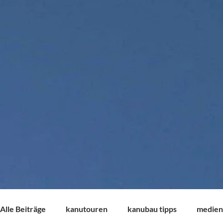
Alle Beiträge
kanutouren
kanubau tipps
medien