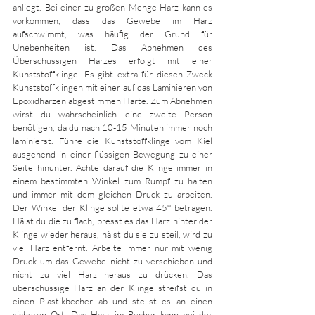
anliegt. Bei einer zu großen Menge Harz kann es 
vorkommen, dass das Gewebe im Harz 
aufschwimmt, was häufig der Grund für 
Unebenheiten ist. Das Abnehmen des 
Überschüssigen Harzes erfolgt mit einer 
Kunststoffklinge. Es gibt extra für diesen Zweck 
Kunststoffklingen mit einer auf das Laminieren von 
Epoxidharzen abgestimmen Härte. Zum Abnehmen 
wirst du wahrscheinlich eine zweite Person 
benötigen, da du nach 10-15 Minuten immer noch 
laminierst. Führe die Kunststoffklinge vom Kiel 
ausgehend in einer flüssigen Bewegung zu einer 
Seite hinunter. Achte darauf die Klinge immer in 
einem bestimmten Winkel zum Rumpf zu halten 
und immer mit dem gleichen Druck zu arbeiten. 
Der Winkel der Klinge sollte etwa 45° betragen. 
Hälst du die zu flach, presst es das Harz hinter der 
Klinge wieder heraus, hälst du sie zu steil, wird zu 
viel Harz entfernt. Arbeite immer nur mit wenig 
Druck um das Gewebe nicht zu verschieben und 
nicht zu viel Harz heraus zu drücken. Das 
überschüssige Harz an der Klinge streifst du in 
einen Plastikbecher ab und stellst es an einen 
sicheren Ort. Das Harz im Becher kann bei der 