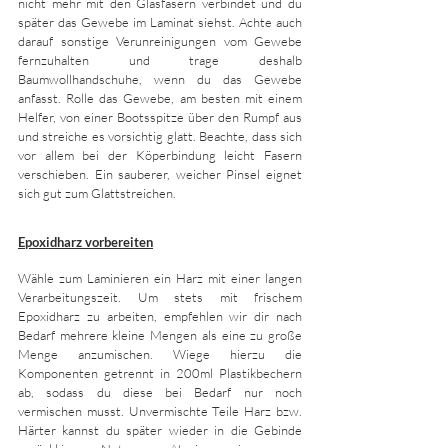
nicht mehr mit den Glasfasern verbindet und du 
später das Gewebe im Laminat siehst. Achte auch 
darauf sonstige Verunreinigungen vom Gewebe 
fernzuhalten und trage deshalb 
Baumwollhandschuhe, wenn du das Gewebe 
anfasst. Rolle das Gewebe, am besten mit einem 
Helfer, von einer Bootsspitze über den Rumpf aus 
und streiche es vorsichtig glatt. Beachte, dass sich 
vor allem bei der Köperbindung leicht Fasern 
verschieben. Ein sauberer, weicher Pinsel eignet 
sich gut zum Glattstreichen. 
Epoxidharz vorbereiten
Wähle zum Laminieren ein Harz mit einer langen 
Verarbeitungszeit. Um stets mit frischem 
Epoxidharz zu arbeiten, empfehlen wir dir nach 
Bedarf mehrere kleine Mengen als eine zu große 
Menge anzumischen. Wiege hierzu die 
Komponenten getrennt in 200ml Plastikbechern 
ab, sodass du diese bei Bedarf nur noch 
vermischen musst. Unvermischte Teile Harz bzw. 
Härter kannst du später wieder in die Gebinde 