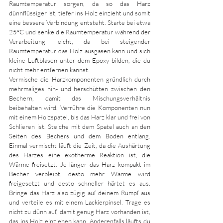
Raumtemperatur sorgen, da so das Harz 
dünnflüssiger ist, tiefer ins Holz einzieht und somit 
eine bessere Verbindung entsteht. Starte bei etwa 
25°C und senke die Raumtemperatur während der 
Verarbeitung leicht, da bei steigender 
Raumtemperatur das Holz ausgasen kann und sich 
kleine Luftblasen unter dem Epoxy bilden, die du 
nicht mehr entfernen kannst.
Vermische die Harzkomponenten gründlich durch 
mehrmaliges hin- und herschütten zwischen den 
Bechern, damit das Mischungsverhältnis 
beibehalten wird. Verrühre die Komponenten nun 
mit einem Holzspatel, bis das Harz klar und frei von 
Schlieren ist. Steiche mit dem Spatel auch an den 
Seiten des Bechers und dem Boden entlang. 
Einmal vermischt läuft die Zeit, da die Aushärtung 
des Harzes eine exotherme Reaktion ist, die 
Wärme freisetzt. Je länger das Harz kompakt im 
Becher verbleibt, desto mehr Wärme wird 
freigesetzt und desto schneller härtet es aus. 
Bringe das Harz also zügig auf deinem Rumpf aus 
und verteile es mit einem Lackierpinsel. Trage es 
nicht zu dünn auf, damit genug Harz vorhanden ist, 
das ins Holz einziehen kann. Anderenfalls läufts du 