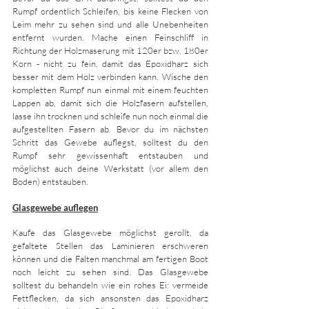
Rumpf ordentlich Schleifen, bis keine Flecken von 
Leim mehr zu sehen sind und alle Unebenheiten 
entfernt wurden. Mache einen Feinschliff in 
Richtung der Holzmaserung mit 120er bzw. 180er 
Korn - nicht zu fein, damit das Epoxidharz sich 
besser mit dem Holz verbinden kann. Wische den 
kompletten Rumpf nun einmal mit einem feuchten 
Lappen ab, damit sich die Holzfasern aufstellen, 
lasse ihn trocknen und schleife nun noch einmal die 
aufgestellten Fasern ab. Bevor du im nächsten 
Schritt das Gewebe auflegst, solltest du den 
Rumpf sehr gewissenhaft entstauben und 
möglichst auch deine Werkstatt (vor allem den 
Boden) entstauben.
Glasgewebe auflegen
Kaufe das Glasgewebe möglichst gerollt, da 
gefaltete Stellen das Laminieren erschweren 
können und die Falten manchmal am fertigen Boot 
noch leicht zu sehen sind. Das Glasgewebe 
solltest du behandeln wie ein rohes Ei: vermeide 
Fettflecken, da sich ansonsten das Epoxidharz 