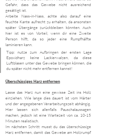
Gefahr, dass das Gewebe nicht ausreichend 
gesättigt ist. 
Arbeite Nass-in-Nass, achte also darauf eine 
feuchte Kante aufrecht zu erhalten, da ansonsten 
später Übergänge zurückbleiben könnten. Auch 
hier ist es von Vorteil, wenn dir eine Zweite 
Person hilft, da so jeder eine Rumpfhälfte 
laminieren kann. 
Tipp: nutze zum Aufbringen der ersten Lage 
Epoxidharz keine Lackierwalzen, da diese 
Luftblasen unter das Gewebe bringen können, die 
du später nicht mehr entfernen kannst!
Überschüssiges Harz entfernen
Lasse das Harz nun eine gewisse Zeit ins Holz 
einziehen. Wie lange dies dauert ist vom Härter 
und der angegebenen Verarbeitungszeit abhängig. 
Hier lassen sich allenfalls Pauschalaussagen 
machen, jedoch ist eine Wartezeit von ca. 10-15 
Minuten realistisch. 
Im nächsten Schritt musst du das überschüssige 
Harz entfernen, damit das Gewebe am Holzrumpf 