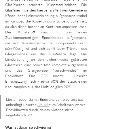
Glasfaseren armierte Kunststoffschicht. Die 
Glasfasern werden hierbei als fertiges Gewebe in 
Köper- oder Leinwandbindung aufgebracht, wobei 
im Kanubau die Köperbindung zu bevorzugen ist, 
da sich diese besser an Konturen anpassen lässt. 
Der Kunststoff wird in Form eines 
Zweikomponentigen Epoxidharzes aufgebracht, 
das nach dem Vermischen der Komponenten sehr 
dünnflüssig ist und sich somit beim Tränken des 
Glasgewebes um die Glasfasern legt. Die 
Lichtbrechung an den bisher weiss gefärbten 
Glasfasern wird somit fast komplett aufgehoben 
und das Glasgewebe "verschwindet" im 
Epoxidharz. Das GFK macht - unserer 
Einschätzung nach - etwa 80% der Statik eines 
Kanurumpfes aus, das Holz lediglich 20%. 
Lies dir bevor du mit Epoxidharzen arbeitest auch 
unbedingt unseren 
Artikel 
zum Arbeitsschutz mit 
Epoxidharzen durch, da das Material nicht 
ungefährlich ist!
Was ist daran so schwierig?