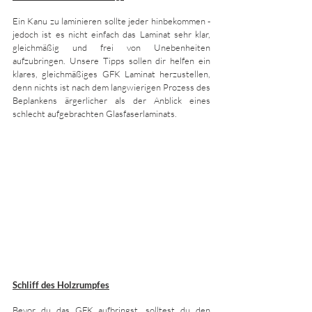
Ein Kanu zu laminieren sollte jeder hinbekommen - 
jedoch ist es nicht einfach das Laminat sehr klar, 
gleichmäßig und frei von Unebenheiten 
aufzubringen. Unsere Tipps sollen dir helfen ein 
klares, gleichmäßiges GFK Laminat herzustellen, 
denn nichts ist nach dem langwierigen Prozess des 
Beplankens ärgerlicher als der Anblick eines 
schlecht aufgebrachten Glasfaserlaminats. 
Schliff des Holzrumpfes
Bevor du das GFK aufbringst, solltest du den 