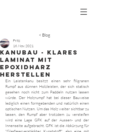
< Blog
Fritz
16. Nov. 2021
Kanubau - Klares
Laminat mit
Epoxidharz
herstellen
Ein Leistenkanu besitzt einen sehr filigranen 
Rumpf aus dünnen Holzleisten, der sich statisch 
gesehen noch nicht zum Paddeln nutzen lassen 
würde. Der Holzrumpf hat bei dieser Bauweise 
lediglich einen formgebenden und natürlich einen 
optischen Nutzen. Um das Holz weiter sichtbar zu 
lassen, den Rumpf aber trotzdem zu versteifen 
wird eine Lage GFK auf der Aussen- und der 
Innenseite aufgebracht. GFK ist die Abkürzung für 
"Glasfaserverstärkter Kunststoff", also eine mit 