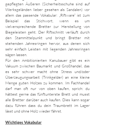
gepflegten Äußeren (Sicherheitsschuhe sind auf 
Werksgeländen lieber gesehen als Sandalen) vor 
allem das passende Vokabular: „Riftware“ ist zum 
Beispiel das Stichwort, wenn es um 
vielversprechende Bretter zur Herstellung von 
Biegeleisten geht. Der Riftschnitt verläuft durch 
den Stammittelpunkt und bringt Bretter mit 
stehenden Jahresringen hervor, aus denen sich 
sehr einfach Leisten mit liegenden Jahresringen 
sägen lassen. 
Für den Ambitionierten Kanubauer gibt es ein 
Vakuum zwischen Baumarkt und Großhandel, das 
es sehr schwer macht ohne Stress und/oder 
Überzeugungsarbeit (Trinkgelder) an eine kleine 
Menge guten Holzes zu kommen. Im Fachhandel 
darf man oft nur von oben kaufen, sprich: du 
hättest gerne das fünftunterste Brett und musst 
alle Bretter darüber auch kaufen. Dies kann sogar 
dazu führen dass du dein Traumbrett im Lager 
lässt und ohne Holz wieder fährst. 
Wichtiges Vokabular