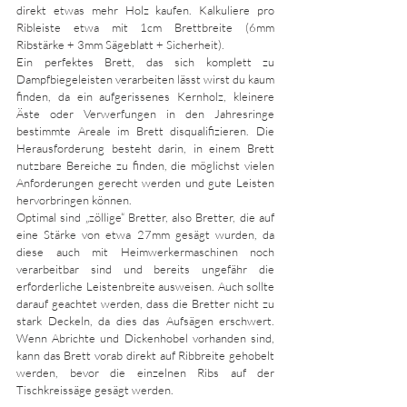
direkt etwas mehr Holz kaufen. Kalkuliere pro 
Ribleiste etwa mit 1cm Brettbreite (6mm 
Ribstärke + 3mm Sägeblatt + Sicherheit).
Ein perfektes Brett, das sich komplett zu 
Dampfbiegeleisten verarbeiten lässt wirst du kaum 
finden, da ein aufgerissenes Kernholz, kleinere 
Äste oder Verwerfungen in den Jahresringe 
bestimmte Areale im Brett disqualifizieren. Die 
Herausforderung besteht darin, in einem Brett 
nutzbare Bereiche zu finden, die möglichst vielen 
Anforderungen gerecht werden und gute Leisten 
hervorbringen können. 
Optimal sind „zöllige“ Bretter, also Bretter, die auf 
eine Stärke von etw
a 27mm gesä
gt wurden, da 
diese auch mit Heimwerkermaschinen noch 
verarbeitbar sind und bereits ungefähr die 
erforderliche Leistenbreite ausweisen. Auch sollte 
darauf geachtet werden, dass die Bretter nicht zu 
stark Deckeln, da dies das Aufsägen erschwert. 
Wenn Abrichte und Dickenhobel vorhanden sind, 
kann das Brett vorab direkt auf Ribbreite gehobelt 
werden, bevor die einzelnen Ribs auf der 
Tischkreissäge gesägt werden.