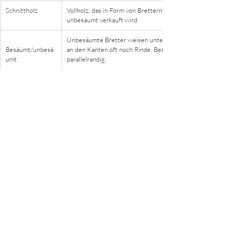
​Schnittholz
​Vollholz, das in Form von Brettern oder Bohlen, besäumt
unbesäumt verkauft wird
​Unbesäumte Bretter weisen unterschiedliche Breiten au
Besäumt/unbesä
an den Kanten oft noch Rinde. Besäumte Bretter oder Bo
umt
parallelrandig.
​zöllig 
​Bretter mit etwa 27mm Stärke
​Bohle 
​oft in Stärken von 52mm verkauft und etwa 15-20cm bre
​wurde oben erläutert
stehende/liegend
e Jahresringe
​Riftware 
​wurde oben erläutert
Wichtige Werkzeuge
...die beim Holzkauf nicht 
fehlen sollten: 
- Bandmaß/Meterstab
- Holzfeuchtemessgerät