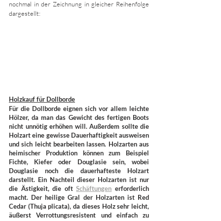
nochmal in der Zeichnung in gleicher Reihenfolge 
dargestellt:
Holzkauf für Dollborde
Für die Dollborde eignen sich vor allem leichte 
Hölzer, da man das Gewicht des fertigen Boots 
nicht unnötig erhöhen will. Außerdem sollte die 
Holzart eine gewisse Dauerhaftigkeit ausweisen 
und sich leicht bearbeiten lassen. Holzarten aus 
heimischer Produktion können zum Beispiel 
Fichte, Kiefer oder Douglasie sein, wobei 
Douglasie noch die dauerhafteste Holzart 
darstellt. Ein Nachteil dieser Holzarten ist nur 
die Ästigkeit, die oft 
Schäftungen
erforderlich 
macht. Der heilige Gral der Holzarten ist Red 
Cedar (Thuja plicata), da dieses Holz sehr leicht, 
äußerst Verrottungsresistent und einfach zu 