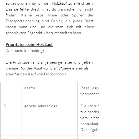
etwas ordnen, um dir den Holzkauf zu erleichtern. 
Das perfekte Brett wirst du wahrscheinlich nicht 
finden. Kleine Äste, Risse oder Spuren der 
Transportsicherung sind Fehler, die jedes Brett 
haben kann und um die man sich mit einer 
geschickten Sägetaktik herumarbeiten kann. 
Prioritäten beim Holzkauf
(1 = hoch, 5 = niedrig)
Die Prioritäten sind allgemein gehalten und gelten 
weniger für den Kauf von Dampfbiegeleisten als 
eher für den Kauf von Dollbordholz.
1
rissfrei
Risse liegen immer längs im Brett,
verwenden kannst. 
2
gerade Jahresringe
Die Jahrringe sollten parallel zur
zueinander sein. Nur die späteren
vom Leistenanfang bis -ende durch
herauslaufende Jahrringe schwäche
Dampfgebogen werden häufig zu 