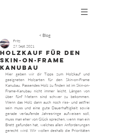
< Blog
Fritz
27. Sept. 2021
Holzkauf für den
Skin-on-Frame
Kanubau
Hier geben wir dir Tipps zum Holzkauf und 
geeigneten Holzarten für den Skin-on-Frame 
Kanubau. Passendes Holz zu finden ist im Skin-on-
Frame-Kanubau nicht immer leicht. Längen von 
über fünf Metern sind schwer zu bekommen. 
Wenn das Holz dann auch noch riss- und astfrei 
sein muss und eine gute Dauerhaftigkeit sowie 
gerade verlaufende Jahresringe aufweisen soll, 
muss man eher von Glück sprechen, wenn man ein 
Brett gefunden hat, welches allen Anforderungen 
gerecht wird. Wir wollen deshalb die Prioritäten 