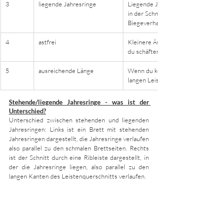
3
liegende Jahresringe
Liegende Jahrringe liegen parallel
in der Schnittzeichnung unten dar
Biegeverhalten, vor allem bei den
4
astfrei
Kleinere Äste müssen kein großes
du schäften. Beim Holzkauf für Rib
5
ausreichende Länge
Wenn du kein ausreichend langes H
langen Leiste schäften. Lese dir 
Stehende/liegende Jahresringe - was ist der 
Unterschied?
Unterschied zwischen stehenden und liegenden 
Jahresringen: Links ist ein Brett mit stehenden 
Jahresringen dargestellt, die Jahresringe verlaufen 
also parallel zu den schmalen Brettseiten. Rechts 
ist der Schnitt durch eine Ribleiste dargestellt, in 
der die Jahresringe liegen, also parallel zu den 
langen Kanten des Leistenquerschnitts verlaufen.