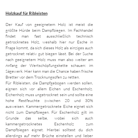
Holzkauf für Ribleisten
Der Kauf von geeignetem Holz ist meist die 
größte Hürde beim Dampfbiegen. Im Fachhandel 
findet man fast ausschließlich technisch 
getrocknetes Holz, weshalb hier nur Esche in 
Frage kommt, da sich dieses Holz als einziges auch 
getrocknet relativ gut biegen lässt. Bei der Suche 
nach geeignetem Holz muss man also weiter am  
Anfang der Wertschöpfungskette schauen: im 
Sägewerk. Hier kann man die Chance haben frische 
Bretter vor dem Trocknungsofen zu retten. 
Für Ribleisten, die Dampfgebogen werden sollen, 
eignen sich vor allem Eichen und Eschenholz. 
Eichenholz muss ungetrocknet sein und sollte eine 
hohe Restfeuchte zwischen 20 und 30% 
ausweisen. Kammergetrocknete Eiche eignet sich 
nicht zum Dampfbiegen. Für Eschenholz gilt im 
Grunde das selbe, wobei sich auch 
kammergetrocknetes Eschenholz zum 
Dampfbiegen eignet. Hierbei solltest du dich 
allerdings auf mehr Brüche einstellen und lieber 